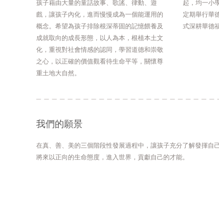
孩子藉由大量的童話故事、歌謠、律動、遊
起，均一小
戲，讓孩子內化，進而慢慢成為一個能運用的
定期舉行華
概念。希望為孩子排除根深蒂固的記憶餵養及
式深耕華德
成就取向的成長形態，以人為本，根植本土文
化，重視對社會情感的認同，學習道德和崇敬
之心，以正確的價值觀看待生命平等，關懷尊
重土地大自然。
我們的願景
在真、善、美的三個階段性發展過程中，讓孩子充分了解發揮自
將來以正向的生命態度，進入世界，貢獻自己的才能。