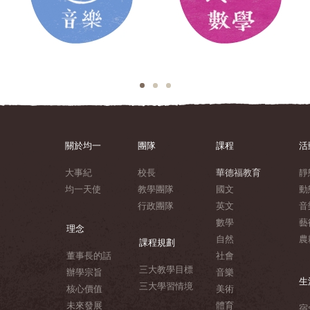
關於均一
團隊
課程
活
大事紀
校長
華德福教育
靜
均一天使
教學團隊
國文
動
行政團隊
英文
音
數學
藝
理念
自然
農
課程規劃
董事長的話
社會
三大教學目標
辦學宗旨
音樂
生
三大學習情境
核心價值
美術
未來發展
體育
宿