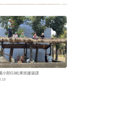
-2國小部G3松果班建築課
3.19