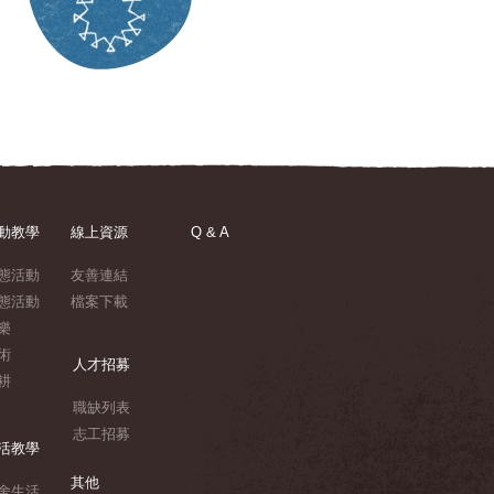
動教學
線上資源
Q & A
態活動
友善連結
態活動
檔案下載
樂
術
人才招募
耕
職缺列表
志工招募
活教學
其他
舍生活