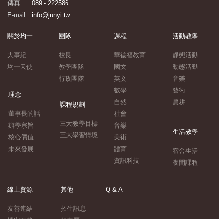
傳真
089 - 222586
E-mail
info@junyi.tw
關於均一
團隊
課程
活動教學
大事紀
校長
華德福教育
靜態活動
均一天使
教學團隊
國文
動態活動
行政團隊
英文
音樂
數學
藝術
理念
自然
農耕
課程規劃
董事長的話
社會
三大教學目標
辦學宗旨
音樂
生活教學
三大學習情境
核心價值
美術
未來發展
體育
宿舍生活
資訊科技
夜間課程
線上資源
其他
Q & A
友善連結
招生訊息