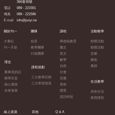
366巷36號
電話
089 - 223301
傳真
089 - 222586
E-mail
info@junyi.tw
關於均一
團隊
課程
活動教學
大事紀
校長
華德福教育
靜態活動
均一天使
教學團隊
國文
動態活動
行政團隊
英文
音樂
數學
藝術
理念
自然
農耕
課程規劃
董事長的話
社會
三大教學目標
辦學宗旨
音樂
生活教學
三大學習情境
核心價值
美術
未來發展
體育
宿舍生活
資訊科技
夜間課程
線上資源
其他
Q & A