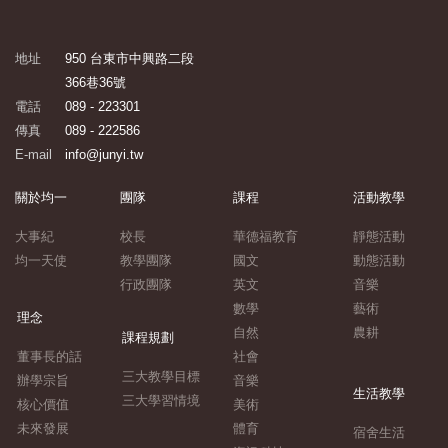
地址
950 台東市中興路二段
366巷36號
電話
089 - 223301
傳真
089 - 222586
E-mail
info@junyi.tw
關於均一
團隊
課程
活動教學
大事紀
校長
華德福教育
靜態活動
均一天使
教學團隊
國文
動態活動
行政團隊
英文
音樂
數學
藝術
理念
自然
農耕
課程規劃
董事長的話
社會
三大教學目標
辦學宗旨
音樂
生活教學
三大學習情境
核心價值
美術
未來發展
體育
宿舍生活