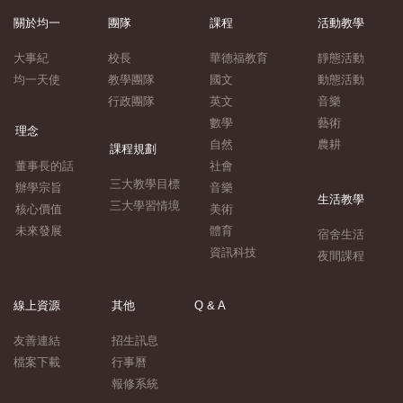
關於均一
團隊
課程
活動教學
大事紀
校長
華德福教育
靜態活動
均一天使
教學團隊
國文
動態活動
行政團隊
英文
音樂
數學
藝術
理念
自然
農耕
課程規劃
董事長的話
社會
三大教學目標
辦學宗旨
音樂
生活教學
三大學習情境
核心價值
美術
未來發展
體育
宿舍生活
資訊科技
夜間課程
線上資源
其他
Q & A
友善連結
招生訊息
檔案下載
行事曆
報修系統