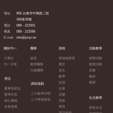
地址
950 台東市中興路二段
366巷36號
電話
089 - 223301
傳真
089 - 222586
E-mail
info@junyi.tw
關於均一
團隊
課程
活動教學
大事紀
校長
華德福教育
靜態活動
均一天使
教學團隊
國文
動態活動
行政團隊
英文
音樂
數學
藝術
理念
自然
農耕
課程規劃
董事長的話
社會
三大教學目標
辦學宗旨
音樂
生活教學
三大學習情境
核心價值
美術
未來發展
體育
宿舍生活
資訊科技