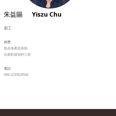
朱益賜
Yiszu Chu
廚工
經歷
龍晶海產部廚助
合家歡渡假村三廚
電話
089-223301#506