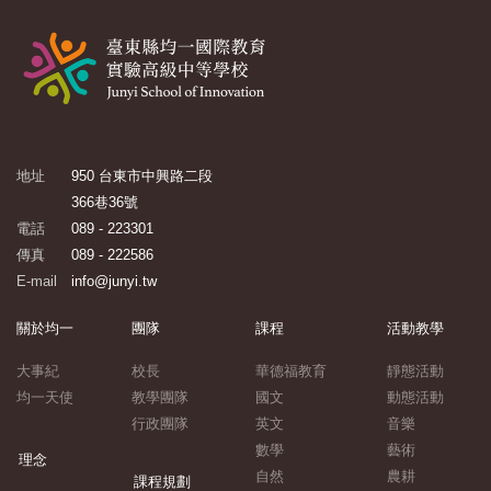
地址
950 台東市中興路二段
366巷36號
電話
089 - 223301
傳真
089 - 222586
E-mail
info@junyi.tw
關於均一
團隊
課程
活動教學
大事紀
校長
華德福教育
靜態活動
均一天使
教學團隊
國文
動態活動
行政團隊
英文
音樂
數學
藝術
理念
自然
農耕
課程規劃