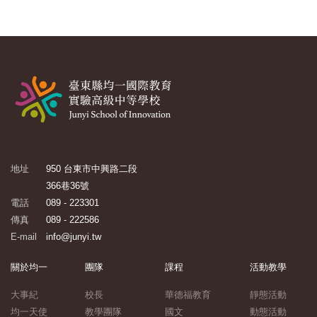
地址
950 台東市中興路二段
366巷36號
電話
089 - 223301
傳真
089 - 222586
E-mail
info@junyi.tw
關於均一
團隊
課程
活動教學
大事紀
校長
華德福教育
靜態活動
均一天使
教學團隊
國文
動態活動