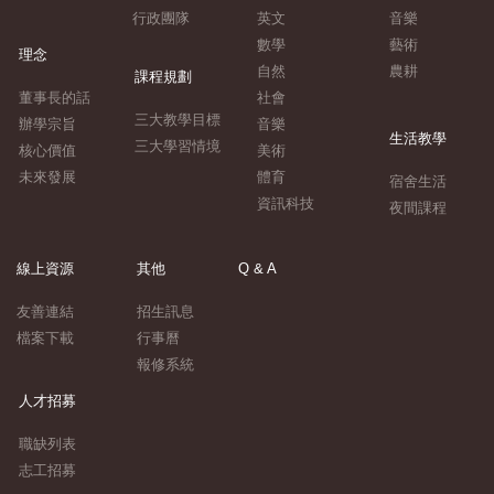
行政團隊
英文
音樂
數學
藝術
理念
自然
農耕
課程規劃
董事長的話
社會
三大教學目標
辦學宗旨
音樂
生活教學
三大學習情境
核心價值
美術
未來發展
體育
宿舍生活
資訊科技
夜間課程
線上資源
其他
Q & A
友善連結
招生訊息
檔案下載
行事曆
報修系統
人才招募
職缺列表
志工招募