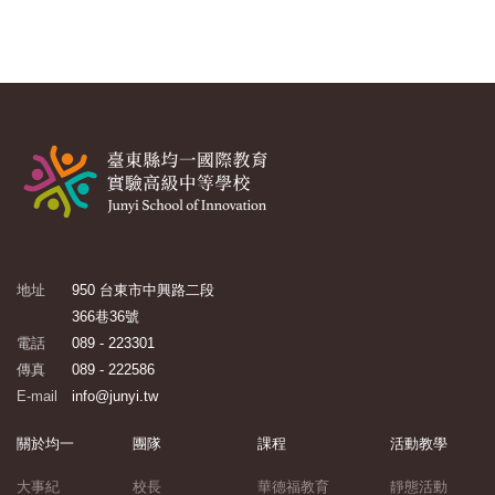
地址
950 台東市中興路二段
366巷36號
電話
089 - 223301
傳真
089 - 222586
E-mail
info@junyi.tw
關於均一
團隊
課程
活動教學
大事紀
校長
華德福教育
靜態活動