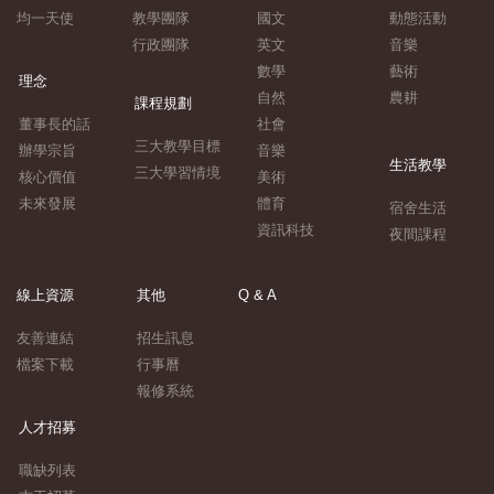
均一天使
教學團隊
國文
動態活動
行政團隊
英文
音樂
數學
藝術
理念
自然
農耕
課程規劃
董事長的話
社會
三大教學目標
辦學宗旨
音樂
生活教學
三大學習情境
核心價值
美術
未來發展
體育
宿舍生活
資訊科技
夜間課程
線上資源
其他
Q & A
友善連結
招生訊息
檔案下載
行事曆
報修系統
人才招募
職缺列表