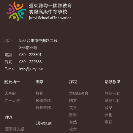
地址
950 台東市中興路二段
366巷36號
電話
089 - 223301
傳真
089 - 222586
E-mail
info@junyi.tw
關於均一
團隊
課程
活動教學
大事紀
校長
華德福教育
靜態活動
均一天使
教學團隊
國文
動態活動
行政團隊
英文
音樂
數學
藝術
理念
自然
農耕
課程規劃
董事長的話
社會