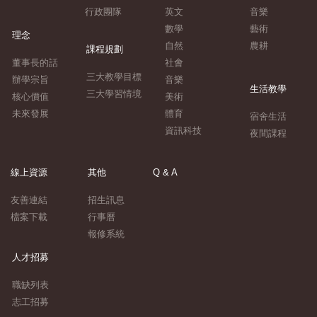
行政團隊
英文
音樂
數學
藝術
理念
自然
農耕
課程規劃
董事長的話
社會
三大教學目標
辦學宗旨
音樂
生活教學
三大學習情境
核心價值
美術
未來發展
體育
宿舍生活
資訊科技
夜間課程
線上資源
其他
Q & A
友善連結
招生訊息
檔案下載
行事曆
報修系統
人才招募
職缺列表
志工招募