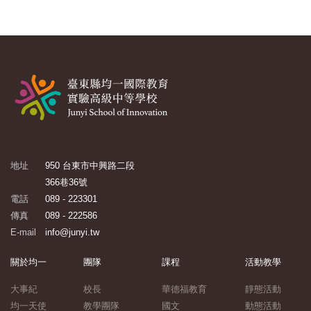
地址
950 台東市中興路二段
366巷36號
電話
089 - 223301
傳真
089 - 222586
E-mail
info@junyi.tw
關於均一
團隊
課程
活動教學
大事紀
校長
華德福教育
靜態活動
均一天使
教學團隊
國文
動態活動