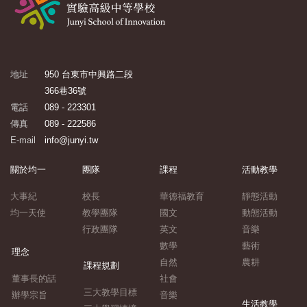
地址
950 台東市中興路二段
366巷36號
電話
089 - 223301
傳真
089 - 222586
E-mail
info@junyi.tw
關於均一
團隊
課程
活動教學
大事紀
校長
華德福教育
靜態活動
均一天使
教學團隊
國文
動態活動
行政團隊
英文
音樂
數學
藝術
理念
自然
農耕
課程規劃
董事長的話
社會
三大教學目標
辦學宗旨
音樂
生活教學