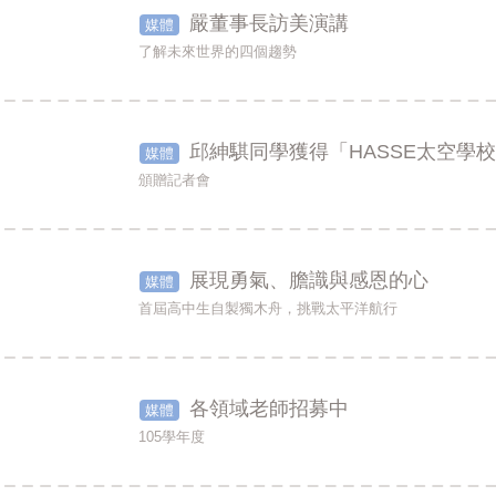
嚴董事長訪美演講
媒體
了解未來世界的四個趨勢
邱紳騏同學獲得「HASSE太空學
媒體
頒贈記者會
展現勇氣、膽識與感恩的心
媒體
首屆高中生自製獨木舟，挑戰太平洋航行
各領域老師招募中
媒體
105學年度