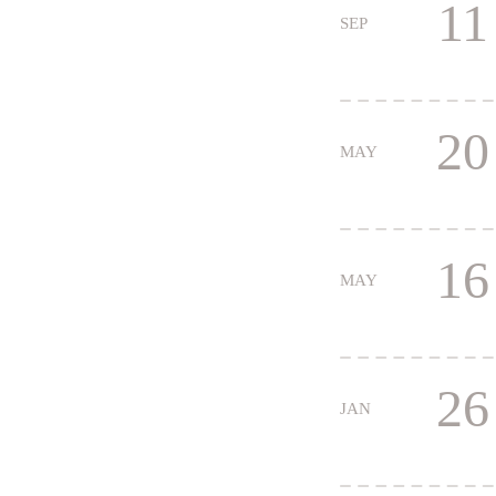
11
SEP
20
MAY
16
MAY
26
JAN