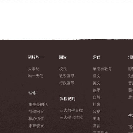
關於均一
團隊
課程
活
大事紀
校長
華德福教育
靜
均一天使
教學團隊
國文
動
行政團隊
英文
音
數學
藝
理念
自然
農
課程規劃
董事長的話
社會
三大教學目標
辦學宗旨
音樂
生
三大學習情境
核心價值
美術
未來發展
體育
宿
資訊科技