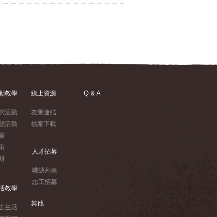
動教學
線上資源
Q & A
態活動
友善連結
態活動
檔案下載
樂
術
人才招募
耕
職缺列表
志工招募
活教學
其他
舍生活