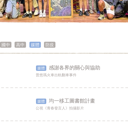
國中
高中
媒體
防疫
感謝各界的關心與協助
媒體
普悠瑪火車出軌翻車事件
均一移工圖書館計畫
媒體
公視《青春發言人》拍攝影片